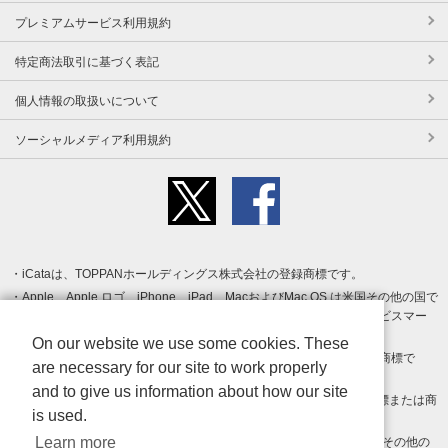
プレミアムサービス利用規約
特定商法取引に基づく表記
個人情報の取扱いについて
ソーシャルメディア利用規約
iCataは、TOPPANホールディングス株式会社の登録商標です。
Apple、Apple ロゴ、iPhone、iPad、MacおよびMac OS は米国その他の国で
登録された Apple Inc. の商標です。App Store は Apple Inc. のサービスマー
クです。
On our website we use some cookies. These
Android、Google Play および Google Play ロゴ は Google LLC の商標で
are necessary for our site to work properly
す。
and to give us information about how our site
Windows は Microsoft Inc.の米国およびその他の国における登録商標または商
is used.
標です。
Learn more
Adobe、Adobe Reader、Adobe PDF は、Adobe Inc.の米国およびその他の