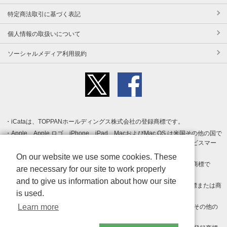
特定商法取引に基づく表記
個人情報の取扱いについて
ソーシャルメディア利用規約
iCataは、TOPPANホールディングス株式会社の登録商標です。
Apple、Apple ロゴ、iPhone、iPad、MacおよびMac OS は米国その他の国で
登録された Apple Inc. の商標です。App Store は Apple Inc. のサービスマー
クです。
On our website we use some cookies. These
Android、Google Play および Google Play ロゴ は Google LLC の商標で
are necessary for our site to work properly
す。
and to give us information about how our site
Windows は Microsoft Inc.の米国およびその他の国における登録商標または商
is used.
標です。
Learn more
Adobe、Adobe Reader、Adobe PDF は、Adobe Inc.の米国およびその他の
国における商標または登録商標です。