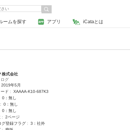
ルームを探す
アプリ
iCataとは
Ｐ株式会社
タログ
 2019年5月
 : XAAAA-K10-687K3
: 0：無し
K : 0：無し
: 0：無し
: 2ページ
ログ登録フラグ : 3：社外
 : 廃版