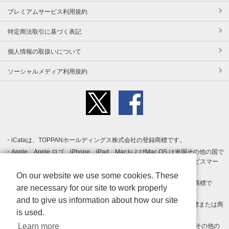
プレミアムサービス利用規約
特定商法取引に基づく表記
個人情報の取扱いについて
ソーシャルメディア利用規約
iCataは、TOPPANホールディングス株式会社の登録商標です。
Apple、Apple ロゴ、iPhone、iPad、MacおよびMac OS は米国その他の国で
登録された Apple Inc. の商標です。App Store は Apple Inc. のサービスマー
クです。
On our website we use some cookies. These
Android、Google Play および Google Play ロゴ は Google LLC の商標で
are necessary for our site to work properly
す。
and to give us information about how our site
Windows は Microsoft Inc.の米国およびその他の国における登録商標または商
is used.
標です。
Learn more
Adobe、Adobe Reader、Adobe PDF は、Adobe Inc.の米国およびその他の