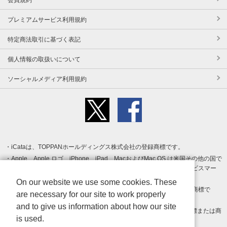
プレミアムサービス利用規約
特定商法取引に基づく表記
個人情報の取扱いについて
ソーシャルメディア利用規約
iCataは、TOPPANホールディングス株式会社の登録商標です。
Apple、Apple ロゴ、iPhone、iPad、MacおよびMac OS は米国その他の国で
登録された Apple Inc. の商標です。App Store は Apple Inc. のサービスマー
クです。
On our website we use some cookies. These
Android、Google Play および Google Play ロゴ は Google LLC の商標で
are necessary for our site to work properly
す。
and to give us information about how our site
Windows は Microsoft Inc.の米国およびその他の国における登録商標または商
is used.
標です。