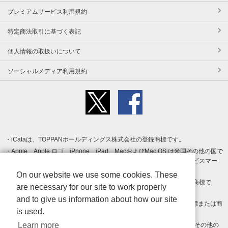
プレミアムサービス利用規約
特定商法取引に基づく表記
個人情報の取扱いについて
ソーシャルメディア利用規約
iCataは、TOPPANホールディングス株式会社の登録商標です。
Apple、Apple ロゴ、iPhone、iPad、MacおよびMac OS は米国その他の国で
登録された Apple Inc. の商標です。App Store は Apple Inc. のサービスマー
クです。
On our website we use some cookies. These
Android、Google Play および Google Play ロゴ は Google LLC の商標で
are necessary for our site to work properly
す。
and to give us information about how our site
Windows は Microsoft Inc.の米国およびその他の国における登録商標または商
is used.
標です。
Learn more
Adobe、Adobe Reader、Adobe PDF は、Adobe Inc.の米国およびその他の