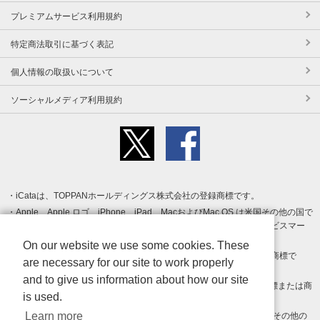
プレミアムサービス利用規約
特定商法取引に基づく表記
個人情報の取扱いについて
ソーシャルメディア利用規約
iCataは、TOPPANホールディングス株式会社の登録商標です。
Apple、Apple ロゴ、iPhone、iPad、MacおよびMac OS は米国その他の国で
登録された Apple Inc. の商標です。App Store は Apple Inc. のサービスマー
クです。
On our website we use some cookies. These
Android、Google Play および Google Play ロゴ は Google LLC の商標で
are necessary for our site to work properly
す。
and to give us information about how our site
Windows は Microsoft Inc.の米国およびその他の国における登録商標または商
is used.
標です。
Learn more
Adobe、Adobe Reader、Adobe PDF は、Adobe Inc.の米国およびその他の