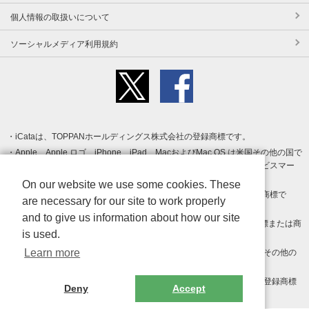
個人情報の取扱いについて
ソーシャルメディア利用規約
iCataは、TOPPANホールディングス株式会社の登録商標です。
Apple、Apple ロゴ、iPhone、iPad、MacおよびMac OS は米国その他の国で
登録された Apple Inc. の商標です。App Store は Apple Inc. のサービスマー
クです。
On our website we use some cookies. These
Android、Google Play および Google Play ロゴ は Google LLC の商標で
are necessary for our site to work properly
す。
and to give us information about how our site
Windows は Microsoft Inc.の米国およびその他の国における登録商標または商
is used.
標です。
Learn more
Adobe、Adobe Reader、Adobe PDF は、Adobe Inc.の米国およびその他の
国における商標または登録商標です。
その他、記載されている会社名、商品名、ロゴは各社の商標または登録商標
Deny
Accept
です。