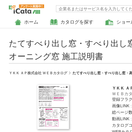
ホーム
カタログを探す
ショー
たてすべり出し窓・すべり出し
オーニング窓 施工説明書
ＹＫＫ ＡＰ株式会社 ＷＥＢカタログ
たてすべり出し窓・すべり出し窓・高
ＹＫＫ Ａ
ＷＥＢカ
登録フラグ
画像LINK 
総ページ数 
動画LINK 
カタログコード
WEBカタ