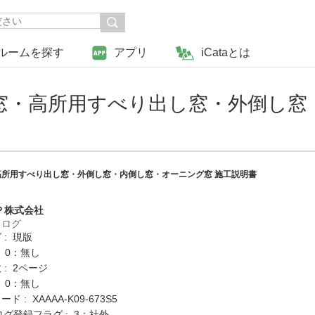
ルームを探す
アプリ
iCataとは
窓・高所用すべり出し窓・外倒し窓
所用すべり出し窓・外倒し窓・内倒し窓・オーニング窓 施工説明書
Ｐ株式会社
タログ
 : 現版
: 0：無し
: 2ページ
: 0：無し
 : XAAAA-K09-673S5
ログ登録フラグ : 3：社外