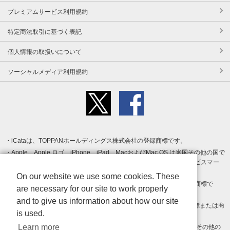
プレミアムサービス利用規約
特定商法取引に基づく表記
個人情報の取扱いについて
ソーシャルメディア利用規約
iCataは、TOPPANホールディングス株式会社の登録商標です。
Apple、Apple ロゴ、iPhone、iPad、MacおよびMac OS は米国その他の国で
登録された Apple Inc. の商標です。App Store は Apple Inc. のサービスマー
クです。
On our website we use some cookies. These
Android、Google Play および Google Play ロゴ は Google LLC の商標で
are necessary for our site to work properly
す。
and to give us information about how our site
Windows は Microsoft Inc.の米国およびその他の国における登録商標または商
is used.
標です。
Learn more
Adobe、Adobe Reader、Adobe PDF は、Adobe Inc.の米国およびその他の