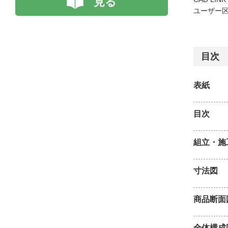
見る
ユーザー区
目次
表紙
目次
組立・施
寸法図
商品断面
全体構成