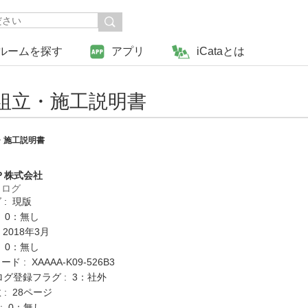
ルームを探す
アプリ
iCataとは
組立・施工説明書
・施工説明書
Ｐ株式会社
タログ
 : 現版
: 0：無し
 2018年3月
: 0：無し
 : XAAAA-K09-526B3
ログ登録フラグ : 3：社外
: 28ページ
K : 0：無し