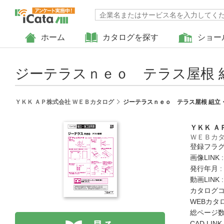
ホーム
カタログを探す
ショー
ジーテラスｎｅｏ テラス屋根 
ＹＫＫ ＡＰ株式会社 ＷＥＢカタログ
ジーテラスｎｅｏ テラス屋根 組立
ＹＫＫ Ａ
ＷＥＢカ
登録フラグ
画像LINK 
発行年月 :
動画LINK 
カタログコード
WEBカタ
総ページ数 
CAD LIN