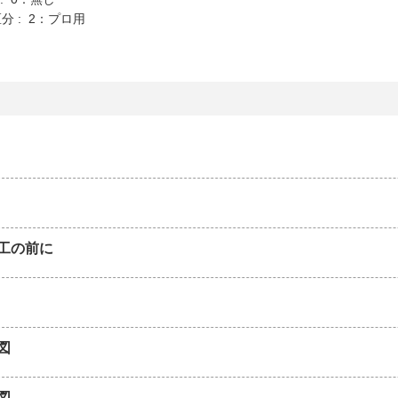
分 : 2：プロ用
工の前に
図
図