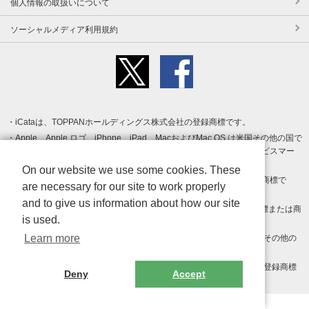
個人情報の取扱いについて
ソーシャルメディア利用規約
iCataは、TOPPANホールディングス株式会社の登録商標です。
Apple、Apple ロゴ、iPhone、iPad、MacおよびMac OS は米国その他の国で
登録された Apple Inc. の商標です。App Store は Apple Inc. のサービスマー
クです。
On our website we use some cookies. These
Android、Google Play および Google Play ロゴ は Google LLC の商標で
are necessary for our site to work properly
す。
and to give us information about how our site
Windows は Microsoft Inc.の米国およびその他の国における登録商標または商
is used.
標です。
Learn more
Adobe、Adobe Reader、Adobe PDF は、Adobe Inc.の米国およびその他の
国における商標または登録商標です。
その他、記載されている会社名、商品名、ロゴは各社の商標または登録商標
Deny
Accept
です。
Copyright (c) TOPPAN Inc.