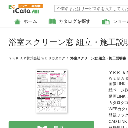
ホーム
カタログを探す
ショー
浴室スクリーン窓 組立・施工説
ＹＫＫ ＡＰ株式会社 ＷＥＢカタログ
浴室スクリーン窓 組立・施工説明書
ＹＫＫ Ａ
ＷＥＢカ
画像LINK 
総ページ数 
動画LINK 
カタログコード
WEBカタ
登録フラグ
CAD LIN
発行年月 :