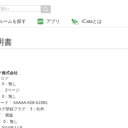
ルームを探す
アプリ
iCataとは
明書
Ｐ株式会社
タログ
: 0：無し
: 2ページ
: 0：無し
 : XAAAA-K08-618B1
ログ登録フラグ : 3：社外
 : 廃版
K : 0：無し
 2010年11月