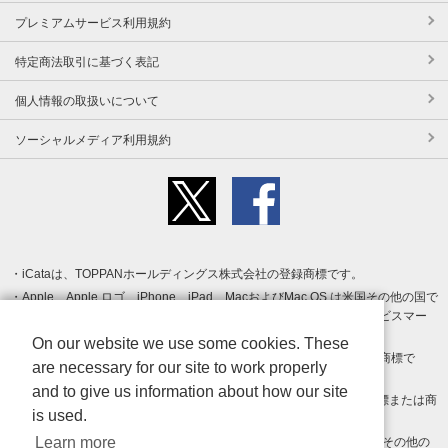
プレミアムサービス利用規約
特定商法取引に基づく表記
個人情報の取扱いについて
ソーシャルメディア利用規約
iCataは、TOPPANホールディングス株式会社の登録商標です。
Apple、Apple ロゴ、iPhone、iPad、MacおよびMac OS は米国その他の国で
登録された Apple Inc. の商標です。App Store は Apple Inc. のサービスマー
クです。
On our website we use some cookies. These
Android、Google Play および Google Play ロゴ は Google LLC の商標で
are necessary for our site to work properly
す。
and to give us information about how our site
Windows は Microsoft Inc.の米国およびその他の国における登録商標または商
is used.
標です。
Learn more
Adobe、Adobe Reader、Adobe PDF は、Adobe Inc.の米国およびその他の