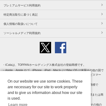
プレミアムサービス利用規約
特定商法取引に基づく表記
個人情報の取扱いについて
ソーシャルメディア利用規約
iCataは、TOPPANホールディングス株式会社の登録商標です。
Apple、Apple ロゴ、iPhone、iPad、MacおよびMac OS は米国その他の国で
登録された Apple Inc. の商標です。App Store は Apple Inc. のサービスマー
クです。
On our website we use some cookies. These
Android、Google Play および Google Play ロゴ は Google LLC の商標で
are necessary for our site to work properly
す。
and to give us information about how our site
Windows は Microsoft Inc.の米国およびその他の国における登録商標または商
is used.
標です。
Learn more
Adobe、Adobe Reader、Adobe PDF は、Adobe Inc.の米国およびその他の