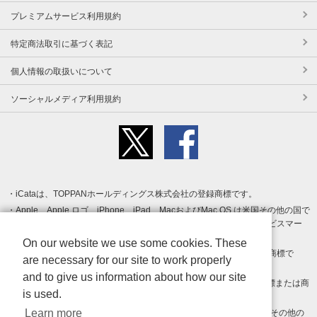
プレミアムサービス利用規約
特定商法取引に基づく表記
個人情報の取扱いについて
ソーシャルメディア利用規約
iCataは、TOPPANホールディングス株式会社の登録商標です。
Apple、Apple ロゴ、iPhone、iPad、MacおよびMac OS は米国その他の国で
登録された Apple Inc. の商標です。App Store は Apple Inc. のサービスマー
クです。
On our website we use some cookies. These
Android、Google Play および Google Play ロゴ は Google LLC の商標で
are necessary for our site to work properly
す。
and to give us information about how our site
Windows は Microsoft Inc.の米国およびその他の国における登録商標または商
is used.
標です。
Learn more
Adobe、Adobe Reader、Adobe PDF は、Adobe Inc.の米国およびその他の