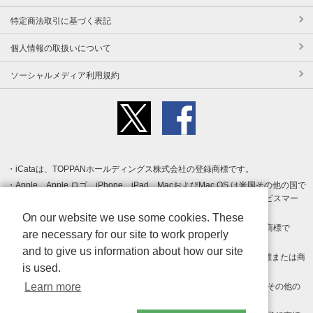
特定商法取引に基づく表記
個人情報の取扱いについて
ソーシャルメディア利用規約
iCataは、TOPPANホールディングス株式会社の登録商標です。
Apple、Apple ロゴ、iPhone、iPad、MacおよびMac OS は米国その他の国で
登録された Apple Inc. の商標です。App Store は Apple Inc. のサービスマー
クです。
On our website we use some cookies. These
Android、Google Play および Google Play ロゴ は Google LLC の商標で
are necessary for our site to work properly
す。
and to give us information about how our site
Windows は Microsoft Inc.の米国およびその他の国における登録商標または商
is used.
標です。
Learn more
Adobe、Adobe Reader、Adobe PDF は、Adobe Inc.の米国およびその他の
国における商標または登録商標です。