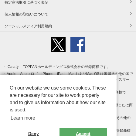
特定商法取引に基づく表記
個人情報の取扱いについて
ソーシャルメディア利用規約
iCataは、TOPPANホールディングス株式会社の登録商標です。
Apple、Apple ロゴ、iPhone、iPad、MacおよびMac OS は米国その他の国で
登録された Apple Inc. の商標です。App Store は Apple Inc. のサービスマー
クです。
On our website we use some cookies. These
Android、Google Play および Google Play ロゴ は Google LLC の商標で
are necessary for our site to work properly
す。
and to give us information about how our site
Windows は Microsoft Inc.の米国およびその他の国における登録商標または商
is used.
標です。
Learn more
Adobe、Adobe Reader、Adobe PDF は、Adobe Inc.の米国およびその他の
国における商標または登録商標です。
その他、記載されている会社名、商品名、ロゴは各社の商標または登録商標
Deny
Accept