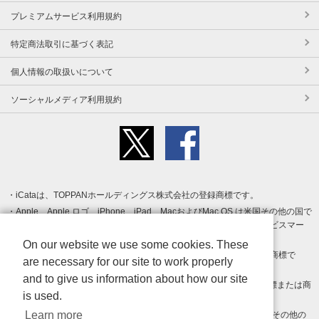
プレミアムサービス利用規約
特定商法取引に基づく表記
個人情報の取扱いについて
ソーシャルメディア利用規約
iCataは、TOPPANホールディングス株式会社の登録商標です。
Apple、Apple ロゴ、iPhone、iPad、MacおよびMac OS は米国その他の国で
登録された Apple Inc. の商標です。App Store は Apple Inc. のサービスマー
クです。
On our website we use some cookies. These
Android、Google Play および Google Play ロゴ は Google LLC の商標で
are necessary for our site to work properly
す。
and to give us information about how our site
Windows は Microsoft Inc.の米国およびその他の国における登録商標または商
is used.
標です。
Learn more
Adobe、Adobe Reader、Adobe PDF は、Adobe Inc.の米国およびその他の