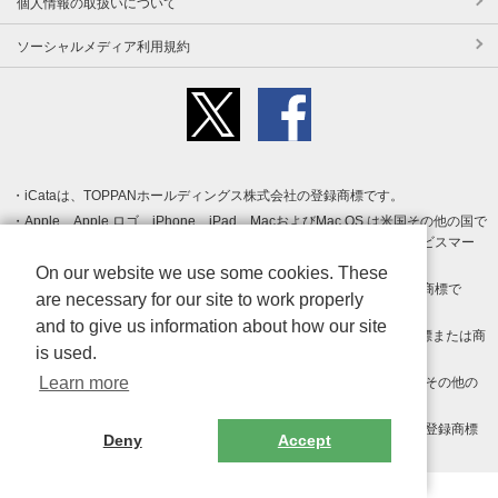
個人情報の取扱いについて
ソーシャルメディア利用規約
iCataは、TOPPANホールディングス株式会社の登録商標です。
Apple、Apple ロゴ、iPhone、iPad、MacおよびMac OS は米国その他の国で
登録された Apple Inc. の商標です。App Store は Apple Inc. のサービスマー
クです。
On our website we use some cookies. These
Android、Google Play および Google Play ロゴ は Google LLC の商標で
are necessary for our site to work properly
す。
and to give us information about how our site
Windows は Microsoft Inc.の米国およびその他の国における登録商標または商
is used.
標です。
Learn more
Adobe、Adobe Reader、Adobe PDF は、Adobe Inc.の米国およびその他の
国における商標または登録商標です。
その他、記載されている会社名、商品名、ロゴは各社の商標または登録商標
Deny
Accept
です。
Copyright (c) TOPPAN Inc.