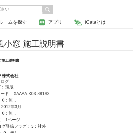
ルームを探す
アプリ
iCataとは
小窓 施工説明書
 施工説明書
Ｐ株式会社
タログ
 : 現版
 : XAAAA-K03-881S3
: 0：無し
 2012年3月
: 0：無し
: 1ページ
ログ登録フラグ : 3：社外
K : 0：無し