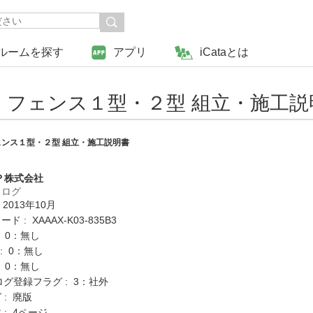
ルームを探す
アプリ
iCataとは
フェンス１型・２型 組立・施工説
ンス１型・２型 組立・施工説明書
Ｐ株式会社
タログ
 2013年10月
 : XAAAX-K03-835B3
: 0：無し
K : 0：無し
: 0：無し
ログ登録フラグ : 3：社外
 : 廃版
: 4ページ