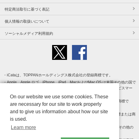
特定商法取引に基づく表記
個人情報の取扱いについて
ソーシャルメディア利用規約
iCataは、TOPPANホールディングス株式会社の登録商標です。
Apple、Apple ロゴ、iPhone、iPad、MacおよびMac OS は米国その他の国で
登録された Apple Inc. の商標です。App Store は Apple Inc. のサービスマー
クです。
On our website we use some cookies. These
Android、Google Play および Google Play ロゴ は Google LLC の商標で
are necessary for our site to work properly
す。
and to give us information about how our site
Windows は Microsoft Inc.の米国およびその他の国における登録商標または商
is used.
標です。
Learn more
Adobe、Adobe Reader、Adobe PDF は、Adobe Inc.の米国およびその他の
国における商標または登録商標です。