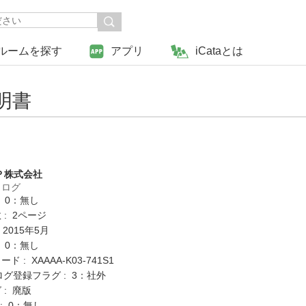
ルームを探す
アプリ
iCataとは
明書
Ｐ株式会社
タログ
: 0：無し
: 2ページ
 2015年5月
: 0：無し
 : XAAAA-K03-741S1
ログ登録フラグ : 3：社外
 : 廃版
K : 0：無し