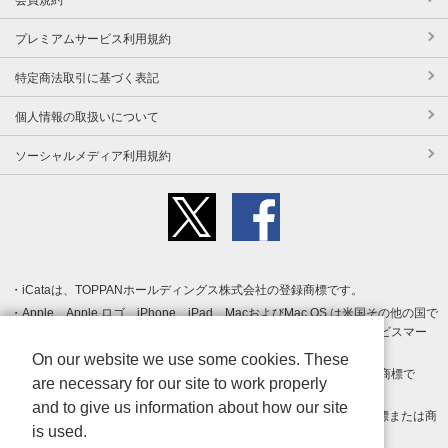
プレミアムサービス利用規約
特定商法取引に基づく表記
個人情報の取扱いについて
ソーシャルメディア利用規約
iCataは、TOPPANホールディングス株式会社の登録商標です。
Apple、Apple ロゴ、iPhone、iPad、MacおよびMac OS は米国その他の国で
登録された Apple Inc. の商標です。App Store は Apple Inc. のサービスマー
クです。
On our website we use some cookies. These
Android、Google Play および Google Play ロゴ は Google LLC の商標で
are necessary for our site to work properly
す。
and to give us information about how our site
Windows は Microsoft Inc.の米国およびその他の国における登録商標または商
is used.
標です。