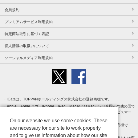
会員規約
プレミアムサービス利用規約
特定商法取引に基づく表記
個人情報の取扱いについて
ソーシャルメディア利用規約
iCataは、TOPPANホールディングス株式会社の登録商標です。
Apple、Apple ロゴ、iPhone、iPad、MacおよびMac OS は米国その他の国で
登録された Apple Inc. の商標です。App Store は Apple Inc. のサービスマー
クです。
On our website we use some cookies. These
Android、Google Play および Google Play ロゴ は Google LLC の商標で
are necessary for our site to work properly
す。
and to give us information about how our site
Windows は Microsoft Inc.の米国およびその他の国における登録商標または商