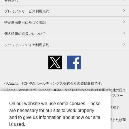
プレミアムサービス利用規約
特定商法取引に基づく表記
個人情報の取扱いについて
ソーシャルメディア利用規約
iCataは、TOPPANホールディングス株式会社の登録商標です。
Apple、Apple ロゴ、iPhone、iPad、MacおよびMac OS は米国その他の国で
登録された Apple Inc. の商標です。App Store は Apple Inc. のサービスマー
クです。
On our website we use some cookies. These
Android、Google Play および Google Play ロゴ は Google LLC の商標で
are necessary for our site to work properly
す。
and to give us information about how our site
Windows は Microsoft Inc.の米国およびその他の国における登録商標または商
is used.
標です。