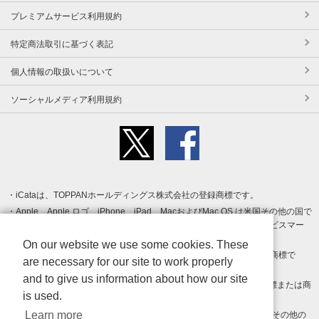
プレミアムサービス利用規約
特定商法取引に基づく表記
個人情報の取扱いについて
ソーシャルメディア利用規約
iCataは、TOPPANホールディングス株式会社の登録商標です。
Apple、Apple ロゴ、iPhone、iPad、MacおよびMac OS は米国その他の国で
登録された Apple Inc. の商標です。App Store は Apple Inc. のサービスマー
クです。
On our website we use some cookies. These
Android、Google Play および Google Play ロゴ は Google LLC の商標で
are necessary for our site to work properly
す。
and to give us information about how our site
Windows は Microsoft Inc.の米国およびその他の国における登録商標または商
is used.
標です。
Learn more
Adobe、Adobe Reader、Adobe PDF は、Adobe Inc.の米国およびその他の