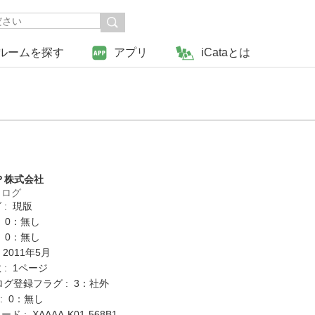
ルームを探す
アプリ
iCataとは
Ｐ株式会社
タログ
 : 現版
: 0：無し
: 0：無し
 2011年5月
: 1ページ
ログ登録フラグ : 3：社外
K : 0：無し
 : XAAAA-K01-568B1