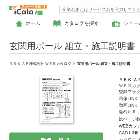
ホーム
カタログを探す
ショー
玄関用ポール 組立・施工説明書
ＹＫＫ ＡＰ株式会社 ＷＥＢカタログ
玄関用ポール 組立・施工説明書
ＹＫＫ Ａ
ＷＥＢカ
登録フラグ
画像LINK 
動画LINK 
発行年月 :
総ページ数 
WEBカタ
CAD LIN
カタログコード