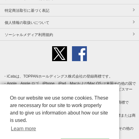
特定商法取引に基づく表記
個人情報の取扱いについて
ソーシャルメディア利用規約
iCataは、TOPPANホールディングス株式会社の登録商標です。
Apple、Apple ロゴ、iPhone、iPad、MacおよびMac OS は米国その他の国で
登録された Apple Inc. の商標です。App Store は Apple Inc. のサービスマー
クです。
On our website we use some cookies. These
Android、Google Play および Google Play ロゴ は Google LLC の商標で
are necessary for our site to work properly
す。
and to give us information about how our site
Windows は Microsoft Inc.の米国およびその他の国における登録商標または商
is used.
標です。
Learn more
Adobe、Adobe Reader、Adobe PDF は、Adobe Inc.の米国およびその他の
国における商標または登録商標です。