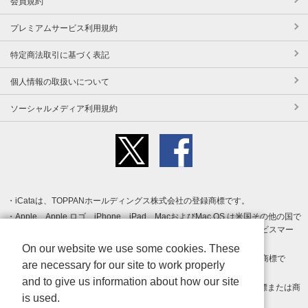
会員規約
プレミアムサービス利用規約
特定商法取引に基づく表記
個人情報の取扱いについて
ソーシャルメディア利用規約
iCataは、TOPPANホールディングス株式会社の登録商標です。
Apple、Apple ロゴ、iPhone、iPad、MacおよびMac OS は米国その他の国で
登録された Apple Inc. の商標です。App Store は Apple Inc. のサービスマー
クです。
On our website we use some cookies. These
Android、Google Play および Google Play ロゴ は Google LLC の商標で
are necessary for our site to work properly
す。
and to give us information about how our site
Windows は Microsoft Inc.の米国およびその他の国における登録商標または商
is used.
標です。