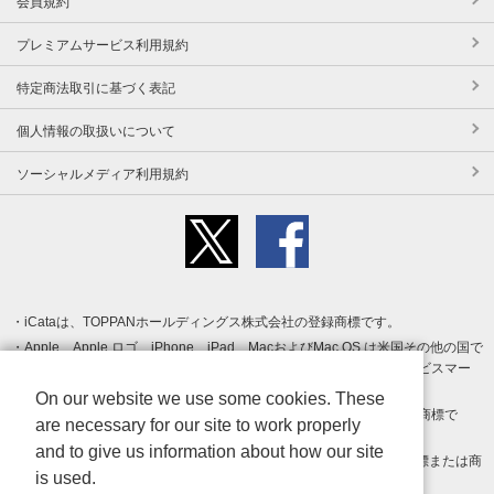
会員規約
プレミアムサービス利用規約
特定商法取引に基づく表記
個人情報の取扱いについて
ソーシャルメディア利用規約
iCataは、TOPPANホールディングス株式会社の登録商標です。
Apple、Apple ロゴ、iPhone、iPad、MacおよびMac OS は米国その他の国で
登録された Apple Inc. の商標です。App Store は Apple Inc. のサービスマー
クです。
On our website we use some cookies. These
Android、Google Play および Google Play ロゴ は Google LLC の商標で
are necessary for our site to work properly
す。
and to give us information about how our site
Windows は Microsoft Inc.の米国およびその他の国における登録商標または商
is used.
標です。