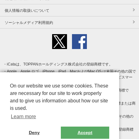
個人情報の取扱いについて
ソーシャルメディア利用規約
iCataは、TOPPANホールディングス株式会社の登録商標です。
Apple、Apple ロゴ、iPhone、iPad、MacおよびMac OS は米国その他の国で
登録された Apple Inc. の商標です。App Store は Apple Inc. のサービスマー
クです。
On our website we use some cookies. These
Android、Google Play および Google Play ロゴ は Google LLC の商標で
are necessary for our site to work properly
す。
and to give us information about how our site
Windows は Microsoft Inc.の米国およびその他の国における登録商標または商
is used.
標です。
Learn more
Adobe、Adobe Reader、Adobe PDF は、Adobe Inc.の米国およびその他の
国における商標または登録商標です。
その他、記載されている会社名、商品名、ロゴは各社の商標または登録商標
Deny
Accept
です。