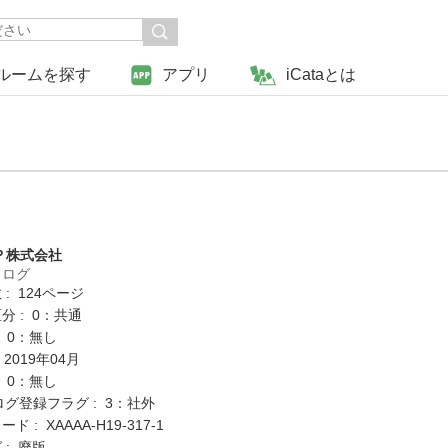
ルームを探す
アプリ
iCataとは
Ｐ株式会社
タログ
: 124ページ
分 : 0：共通
: 0：無し
 2019年04月
: 0：無し
ログ登録フラグ : 3：社外
 : XAAAA-H19-317-1
 : 廃版