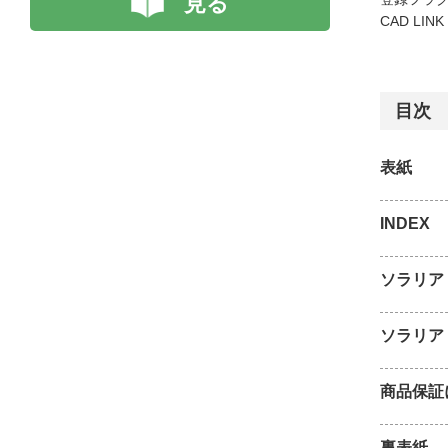
見る
CAD LIN
目次
表紙
INDEX
ソラリア
ソラリア
商品保証
裏表紙