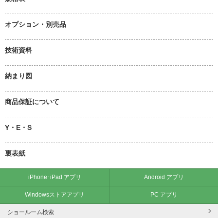
オプション・別売品
技術資料
納まり図
商品保証について
Y・E・S
裏表紙
iPhone･iPad アプリ
Android アプリ
Windowsストアアプリ
PC アプリ
ショールーム検索