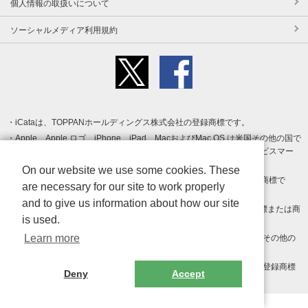
個人情報の取扱いについて
ソーシャルメディア利用規約
iCataは、TOPPANホールディングス株式会社の登録商標です。
Apple、Apple ロゴ、iPhone、iPad、MacおよびMac OS は米国その他の国で
登録された Apple Inc. の商標です。App Store は Apple Inc. のサービスマー
クです。
On our website we use some cookies. These
Android、Google Play および Google Play ロゴ は Google LLC の商標で
are necessary for our site to work properly
す。
and to give us information about how our site
Windows は Microsoft Inc.の米国およびその他の国における登録商標または商
is used.
標です。
Learn more
Adobe、Adobe Reader、Adobe PDF は、Adobe Inc.の米国およびその他の
国における商標または登録商標です。
その他、記載されている会社名、商品名、ロゴは各社の商標または登録商標
Deny
Accept
です。
Copyright (c) TOPPAN Inc.