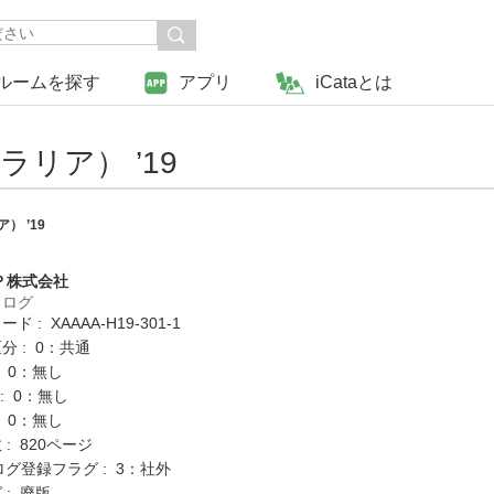
ルームを探す
アプリ
iCataとは
リア） ’19
 ’19
Ｐ株式会社
タログ
 : XAAAA-H19-301-1
分 : 0：共通
: 0：無し
K : 0：無し
: 0：無し
: 820ページ
ログ登録フラグ : 3：社外
 : 廃版