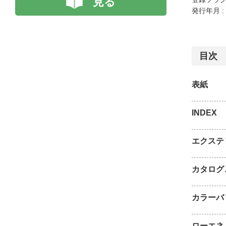
見る
発行年月 :
目次
表紙
INDEX
エクステ
カタログ
カラーバ
ローエネ