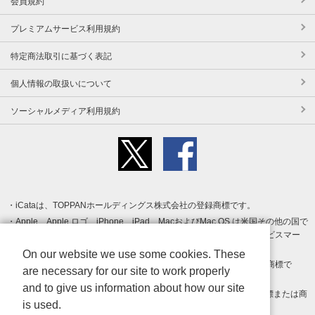
会員規約
プレミアムサービス利用規約
特定商法取引に基づく表記
個人情報の取扱いについて
ソーシャルメディア利用規約
iCataは、TOPPANホールディングス株式会社の登録商標です。
Apple、Apple ロゴ、iPhone、iPad、MacおよびMac OS は米国その他の国で
登録された Apple Inc. の商標です。App Store は Apple Inc. のサービスマー
クです。
On our website we use some cookies. These
Android、Google Play および Google Play ロゴ は Google LLC の商標で
are necessary for our site to work properly
す。
and to give us information about how our site
Windows は Microsoft Inc.の米国およびその他の国における登録商標または商
is used.
標です。