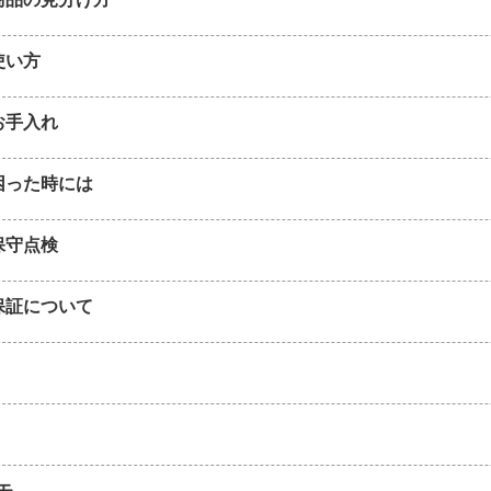
使い方
お手入れ
困った時には
保守点検
保証について
モ