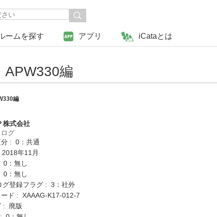
ルームを探す
アプリ
iCataとは
PW330編
330編
Ｐ株式会社
タログ
分 : 0：共通
 2018年11月
: 0：無し
: 0：無し
ログ登録フラグ : 3：社外
 : XAAAG-K17-012-7
 : 廃版
K : 0：無し