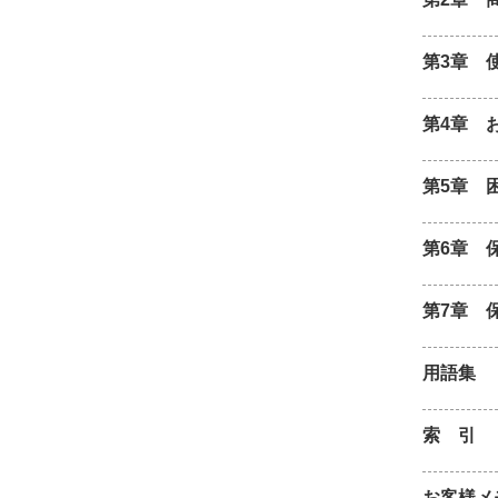
第3章 
第4章 
第5章 
第6章 
第7章 
用語集
索 引
お客様メ