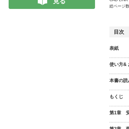
見る
総ページ数 
目次
表紙
使い方&
本書の読
もくじ
第1章 
第2章 