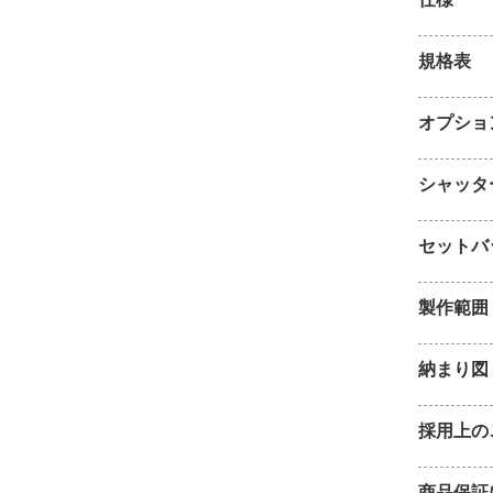
規格表
オプショ
シャッタ
セットバ
製作範囲
納まり図
採用上の
商品保証