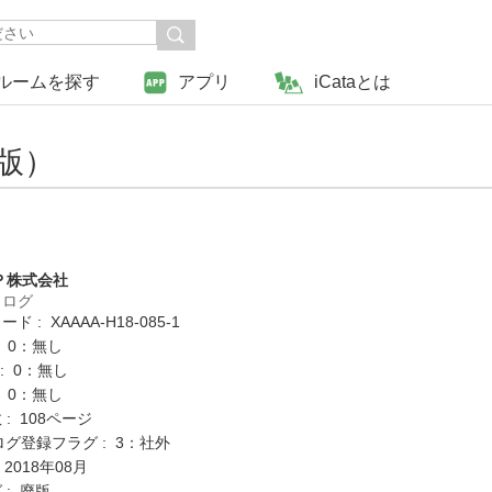
ルームを探す
アプリ
iCataとは
B版）
Ｐ株式会社
タログ
 : XAAAA-H18-085-1
: 0：無し
K : 0：無し
: 0：無し
: 108ページ
ログ登録フラグ : 3：社外
 2018年08月
 : 廃版