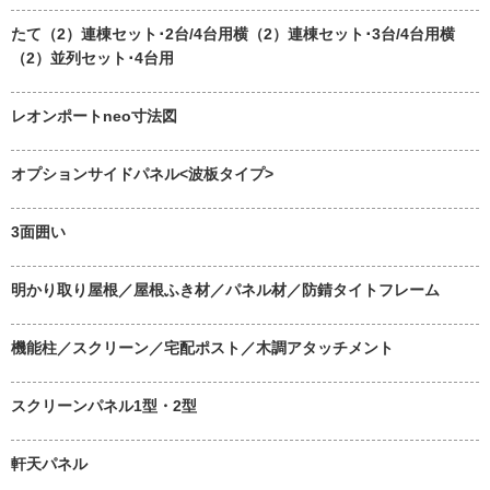
たて（2）連棟セット･2台/4台用横（2）連棟セット･3台/4台用横
（2）並列セット･4台用
レオンポートneo寸法図
オプションサイドパネル<波板タイプ>
3面囲い
明かり取り屋根／屋根ふき材／パネル材／防錆タイトフレーム
機能柱／スクリーン／宅配ポスト／木調アタッチメント
スクリーンパネル1型・2型
軒天パネル