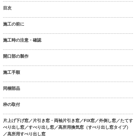
目次
施工の前に
施工時の注意・確認
開口部の製作
施工手順
同梱部品
枠の取付
片上げ下げ窓／片引き窓・両袖片引き窓／FIX窓／外倒し窓／たてす
べり出し窓／すべり出し窓／高所用換気窓（すべり出し窓タイプ）
／高所用すべり出し窓