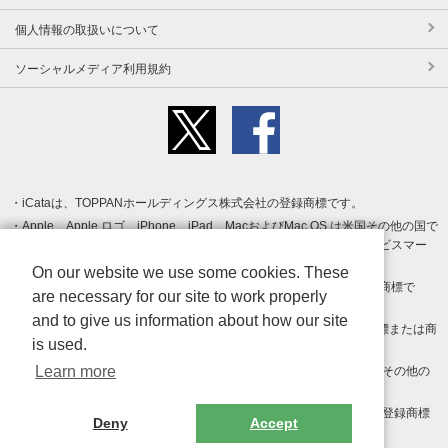
個人情報の取扱いについて
ソーシャルメディア利用規約
iCataは、TOPPANホールディングス株式会社の登録商標です。
Apple、Apple ロゴ、iPhone、iPad、MacおよびMac OS は米国その他の国で
登録された Apple Inc. の商標です。App Store は Apple Inc. のサービスマー
クです。
On our website we use some cookies. These
Android、Google Play および Google Play ロゴ は Google LLC の商標で
are necessary for our site to work properly
す。
and to give us information about how our site
Windows は Microsoft Inc.の米国およびその他の国における登録商標または商
is used.
標です。
Learn more
Adobe、Adobe Reader、Adobe PDF は、Adobe Inc.の米国およびその他の
国における商標または登録商標です。
その他、記載されている会社名、商品名、ロゴは各社の商標または登録商標
Deny
Accept
です。