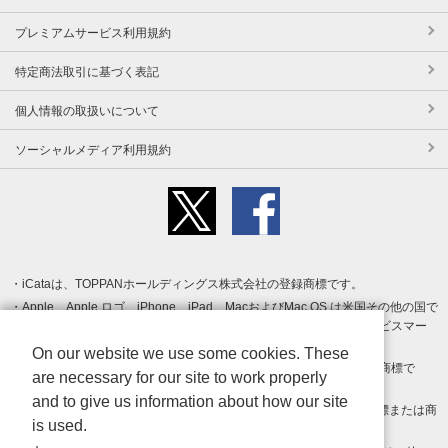
プレミアムサービス利用規約
特定商法取引に基づく表記
個人情報の取扱いについて
ソーシャルメディア利用規約
iCataは、TOPPANホールディングス株式会社の登録商標です。
Apple、Apple ロゴ、iPhone、iPad、MacおよびMac OS は米国その他の国で
登録された Apple Inc. の商標です。App Store は Apple Inc. のサービスマー
クです。
On our website we use some cookies. These
Android、Google Play および Google Play ロゴ は Google LLC の商標で
are necessary for our site to work properly
す。
and to give us information about how our site
Windows は Microsoft Inc.の米国およびその他の国における登録商標または商
is used.
標です。