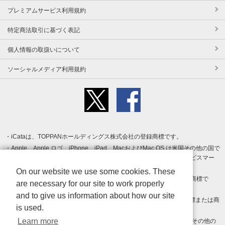
プレミアムサービス利用規約
特定商法取引に基づく表記
個人情報の取扱いについて
ソーシャルメディア利用規約
iCataは、TOPPANホールディングス株式会社の登録商標です。
Apple、Apple ロゴ、iPhone、iPad、MacおよびMac OS は米国その他の国で
登録された Apple Inc. の商標です。App Store は Apple Inc. のサービスマー
クです。
On our website we use some cookies. These
Android、Google Play および Google Play ロゴ は Google LLC の商標で
are necessary for our site to work properly
す。
and to give us information about how our site
Windows は Microsoft Inc.の米国およびその他の国における登録商標または商
is used.
標です。
Learn more
Adobe、Adobe Reader、Adobe PDF は、Adobe Inc.の米国およびその他の