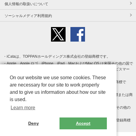
個人情報の取扱いについて
ソーシャルメディア利用規約
iCataは、TOPPANホールディングス株式会社の登録商標です。
Apple、Apple ロゴ、iPhone、iPad、MacおよびMac OS は米国その他の国で
登録された Apple Inc. の商標です。App Store は Apple Inc. のサービスマー
クです。
On our website we use some cookies. These
Android、Google Play および Google Play ロゴ は Google LLC の商標で
are necessary for our site to work properly
す。
and to give us information about how our site
Windows は Microsoft Inc.の米国およびその他の国における登録商標または商
is used.
標です。
Learn more
Adobe、Adobe Reader、Adobe PDF は、Adobe Inc.の米国およびその他の
国における商標または登録商標です。
その他、記載されている会社名、商品名、ロゴは各社の商標または登録商標
Deny
Accept
です。