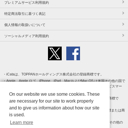
プレミアムサービス利用規約
特定商法取引に基づく表記
個人情報の取扱いについて
ソーシャルメディア利用規約
iCataは、TOPPANホールディングス株式会社の登録商標です。
Apple、Apple ロゴ、iPhone、iPad、MacおよびMac OS は米国その他の国で
登録された Apple Inc. の商標です。App Store は Apple Inc. のサービスマー
クです。
On our website we use some cookies. These
Android、Google Play および Google Play ロゴ は Google LLC の商標で
are necessary for our site to work properly
す。
and to give us information about how our site
Windows は Microsoft Inc.の米国およびその他の国における登録商標または商
is used.
標です。
Learn more
Adobe、Adobe Reader、Adobe PDF は、Adobe Inc.の米国およびその他の
国における商標または登録商標です。