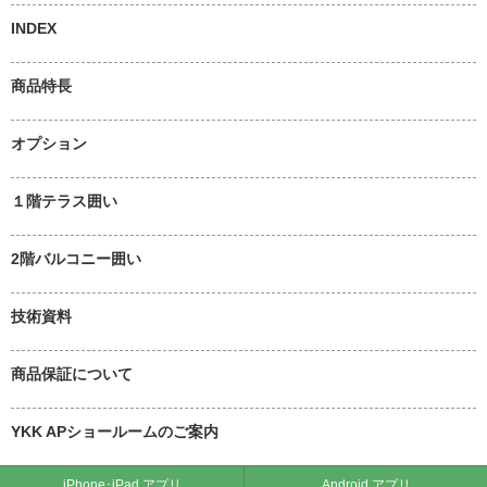
INDEX
商品特長
オプション
１階テラス囲い
2階バルコニー囲い
技術資料
商品保証について
YKK APショールームのご案内
iPhone･iPad アプリ
Android アプリ