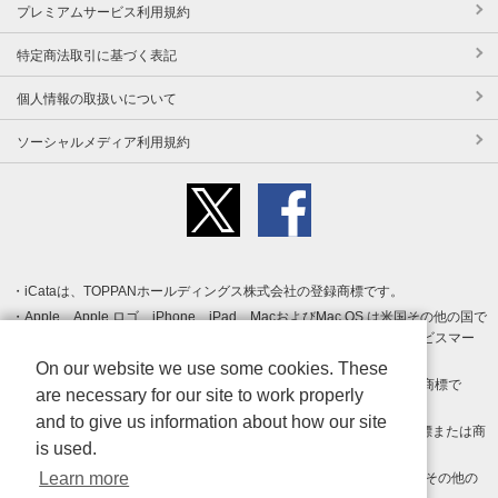
プレミアムサービス利用規約
特定商法取引に基づく表記
個人情報の取扱いについて
ソーシャルメディア利用規約
iCataは、TOPPANホールディングス株式会社の登録商標です。
Apple、Apple ロゴ、iPhone、iPad、MacおよびMac OS は米国その他の国で
登録された Apple Inc. の商標です。App Store は Apple Inc. のサービスマー
クです。
On our website we use some cookies. These
Android、Google Play および Google Play ロゴ は Google LLC の商標で
are necessary for our site to work properly
す。
and to give us information about how our site
Windows は Microsoft Inc.の米国およびその他の国における登録商標または商
is used.
標です。
Learn more
Adobe、Adobe Reader、Adobe PDF は、Adobe Inc.の米国およびその他の