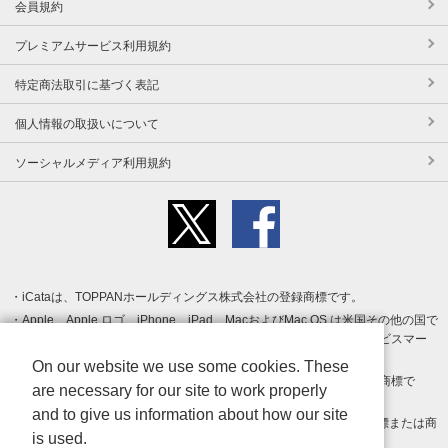
会員規約
プレミアムサービス利用規約
特定商法取引に基づく表記
個人情報の取扱いについて
ソーシャルメディア利用規約
iCataは、TOPPANホールディングス株式会社の登録商標です。
Apple、Apple ロゴ、iPhone、iPad、MacおよびMac OS は米国その他の国で
登録された Apple Inc. の商標です。App Store は Apple Inc. のサービスマー
クです。
On our website we use some cookies. These
Android、Google Play および Google Play ロゴ は Google LLC の商標で
are necessary for our site to work properly
す。
and to give us information about how our site
Windows は Microsoft Inc.の米国およびその他の国における登録商標または商
is used.
標です。