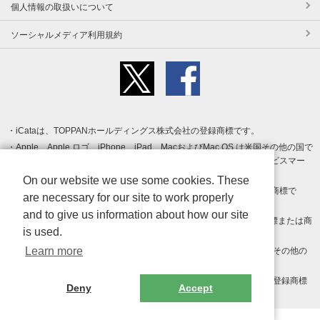
個人情報の取扱いについて
ソーシャルメディア利用規約
iCataは、TOPPANホールディングス株式会社の登録商標です。
Apple、Apple ロゴ、iPhone、iPad、MacおよびMac OS は米国その他の国で
登録された Apple Inc. の商標です。App Store は Apple Inc. のサービスマー
クです。
On our website we use some cookies. These
Android、Google Play および Google Play ロゴ は Google LLC の商標で
are necessary for our site to work properly
す。
and to give us information about how our site
Windows は Microsoft Inc.の米国およびその他の国における登録商標または商
is used.
標です。
Learn more
Adobe、Adobe Reader、Adobe PDF は、Adobe Inc.の米国およびその他の
国における商標または登録商標です。
その他、記載されている会社名、商品名、ロゴは各社の商標または登録商標
Deny
Accept
です。