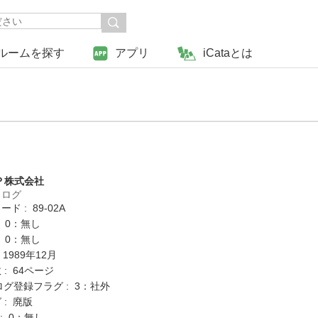
ルームを探す
アプリ
iCataとは
Ｐ株式会社
タログ
ド : 89-02A
: 0：無し
: 0：無し
 1989年12月
: 64ページ
ログ登録フラグ : 3：社外
 : 廃版
K : 0：無し