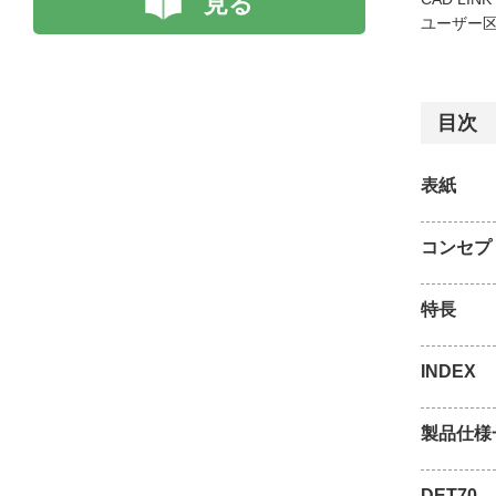
見る
ユーザー区
目次
表紙
コンセプ
特長
INDEX
製品仕様
DET70