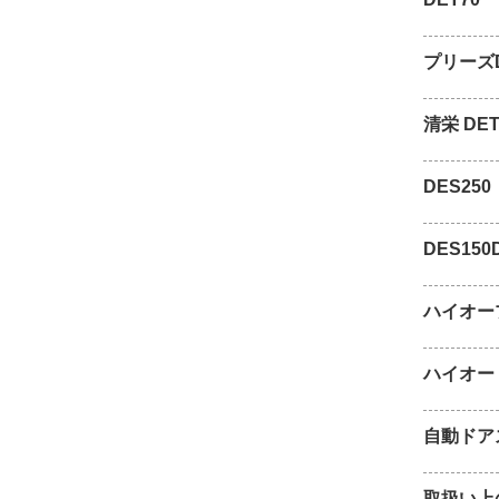
プリーズDE
清栄 DET
DES250
DES150
ハイオープ
ハイオート
自動ドア
取扱い上