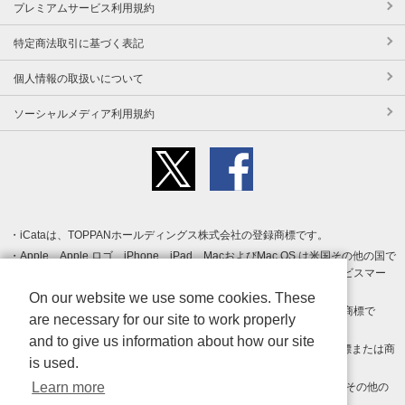
プレミアムサービス利用規約
特定商法取引に基づく表記
個人情報の取扱いについて
ソーシャルメディア利用規約
iCataは、TOPPANホールディングス株式会社の登録商標です。
Apple、Apple ロゴ、iPhone、iPad、MacおよびMac OS は米国その他の国で
登録された Apple Inc. の商標です。App Store は Apple Inc. のサービスマー
クです。
On our website we use some cookies. These
Android、Google Play および Google Play ロゴ は Google LLC の商標で
are necessary for our site to work properly
す。
and to give us information about how our site
Windows は Microsoft Inc.の米国およびその他の国における登録商標または商
is used.
標です。
Learn more
Adobe、Adobe Reader、Adobe PDF は、Adobe Inc.の米国およびその他の
国における商標または登録商標です。